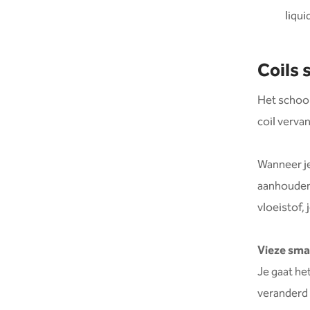
liqu
Coils
Het schoon
coil vervan
Wanneer je
aanhouden d
vloeistof, 
Vieze sma
Je gaat he
veranderd 