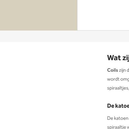
Wat zi
Coils
zijn 
wordt omge
spiraaltje
De katoe
De katoen 
spiraaltje