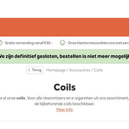
Gratis verzending vanaf €30,-
Onze klanten beoordelen ons met een
e zijn definitief gesloten, bestellen is niet meer mogelij
Terug
Homepage
/
Accessoires
/ Coils
Coils
je al onze
coils
. Voor alle clearomizers en e-sigaretten uit ons assortiment
de bijbehorende coils beschikbaar.
Meer info