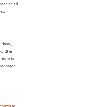
rden en zal
et.
t draad,
wordt er
erdoor is
voor meer
romizer
je