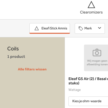
Clearomizers
Merk
Eleaf iStick Amnis
Coils
1 product
Alle filters wissen
Eleaf GS Air (2) / Basal 
stuks)
Wattage
Kies je ohm-waarde