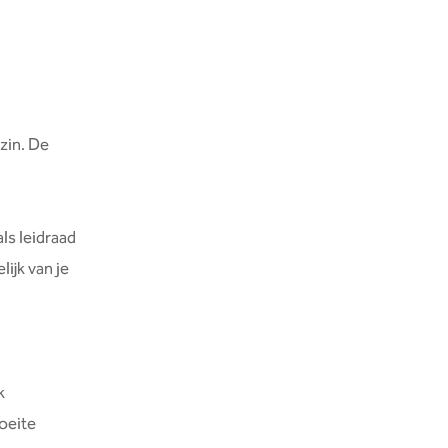
zin. De
ls leidraad
lijk van je
k
moeite