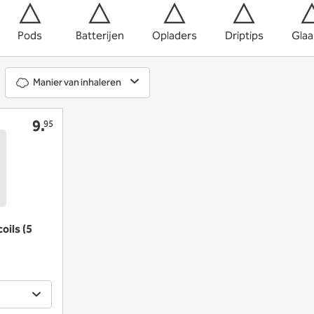
Pods
Batterijen
Opladers
Driptips
Glaa
Manier van inhaleren
9.
95
coils (5