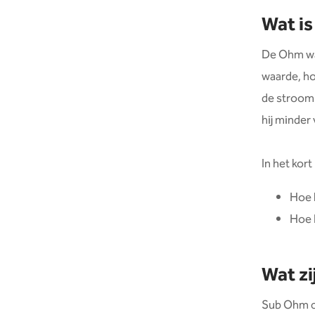
Wat is
De Ohm waa
waarde, ho
de stroom 
hij minder
In het kort
Hoe 
Hoe 
Wat zi
Sub Ohm co