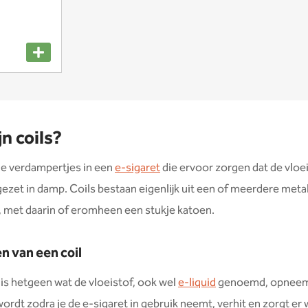
jn coils?
de verdampertjes in een
e-sigaret
die ervoor zorgen dat de vloe
zet in damp. Coils bestaan eigenlijk uit een of meerdere meta
s, met daarin of eromheen een stukje katoen.
n van een coil
is hetgeen wat de vloeistof, ook wel
e-liquid
genoemd, opneem
 wordt zodra je de e-sigaret in gebruik neemt, verhit en zorgt er