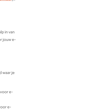
lp in van
or jouw e-
d waar je
 voor e-
voor e-