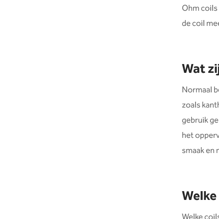
Ohm coils 
de coil me
Wat zi
Normaal be
zoals kanth
gebruik ge
het opperv
smaak en 
Welke 
Welke coils