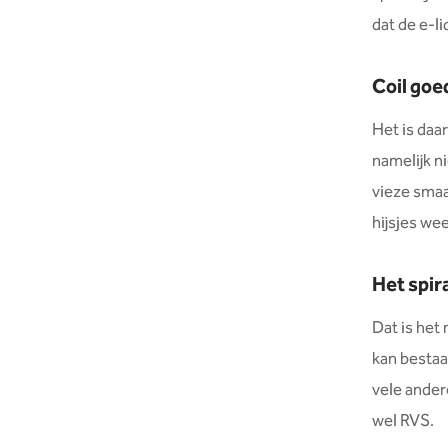
dat de e-l
Coil go
Het is daa
namelijk ni
vieze smaa
hijsjes wee
Het spira
Dat is het
kan bestaan
vele ande
wel RVS.