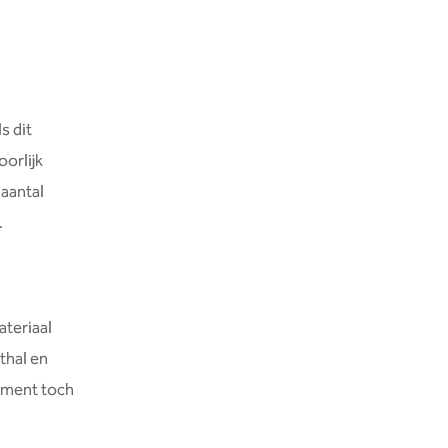
s dit
oorlijk
 aantal
.
ateriaal
thal en
oment toch