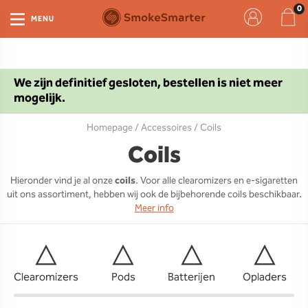
MENU
We zijn definitief gesloten, bestellen is niet meer
mogelijk.
Homepage
/
Accessoires
/ Coils
Coils
Hieronder vind je al onze
coils
. Voor alle clearomizers en e-sigaretten
uit ons assortiment, hebben wij ook de bijbehorende coils beschikbaar.
Meer info
Clearomizers
Pods
Batterijen
Opladers