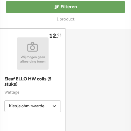
Filteren
1 product
12.
95
Eleaf ELLO HW coils (5
stuks)
Wattage
Kies je ohm-waarde