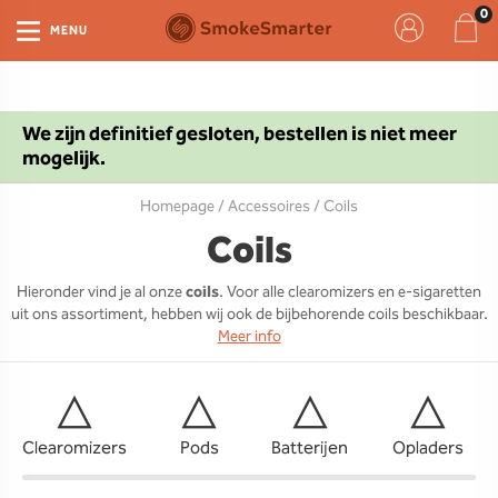
MENU
We zijn definitief gesloten, bestellen is niet meer
mogelijk.
Homepage
/
Accessoires
/ Coils
Coils
Hieronder vind je al onze
coils
. Voor alle clearomizers en e-sigaretten
uit ons assortiment, hebben wij ook de bijbehorende coils beschikbaar.
Meer info
Clearomizers
Pods
Batterijen
Opladers