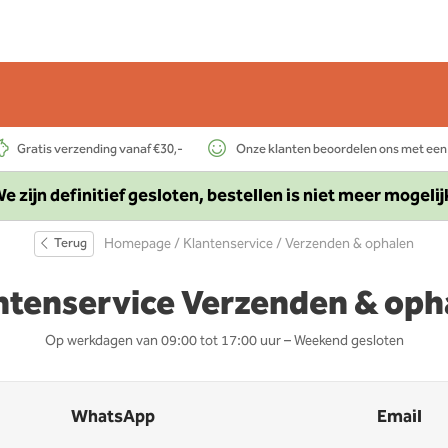
Gratis verzending vanaf €30,-
Onze klanten beoordelen ons met een
e zijn definitief gesloten, bestellen is niet meer mogelij
Terug
Homepage
/
Klantenservice
/ Verzenden & ophalen
ntenservice Verzenden & oph
Op werkdagen van 09:00 tot 17:00 uur – Weekend gesloten
WhatsApp
Email