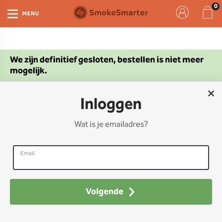
MENU
We zijn definitief gesloten, bestellen is niet meer
mogelijk.
Inloggen
We helpen je graag
Wat is je emailadres?
Meest gestelde vragen
Verzenden & ophalen
Bestellen & betalen
Retouren & garantie
Volgende