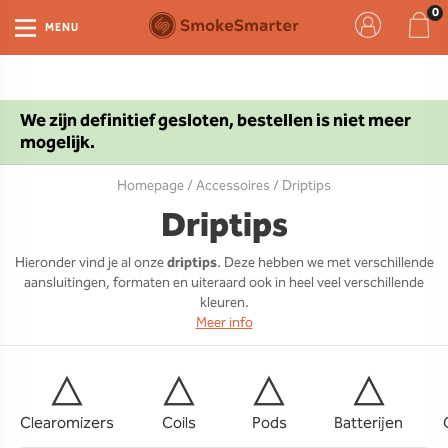
MENU
We zijn definitief gesloten, bestellen is niet meer
mogelijk.
Homepage
/
Accessoires
/ Driptips
Driptips
Hieronder vind je al onze
driptips
. Deze hebben we met verschillende
aansluitingen, formaten en uiteraard ook in heel veel verschillende
kleuren.
Meer info
Clearomizers
Coils
Pods
Batterijen