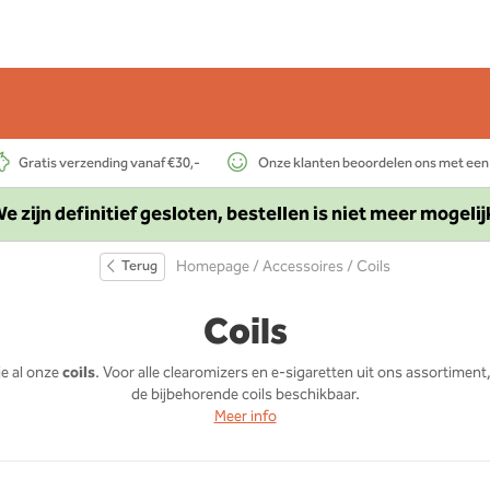
Gratis verzending vanaf €30,-
Onze klanten beoordelen ons met een
e zijn definitief gesloten, bestellen is niet meer mogelij
Terug
Homepage
/
Accessoires
/ Coils
Coils
je al onze
coils
. Voor alle clearomizers en e-sigaretten uit ons assortiment
de bijbehorende coils beschikbaar.
Meer info