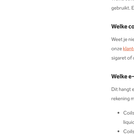
gebruikt. E
Welke coi
Weet je ni
onze
klan
sigaret of
Welke e-
Dit hangt 
rekening 
Coil
liqu
Coils