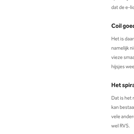
dat de e-l
Coil go
Het is daa
namelijk ni
vieze smaa
hijsjes wee
Het spira
Dat is het
kan bestaan
vele ande
wel RVS.