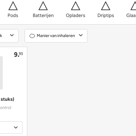
Pods
Batterijen
Opladers
Driptips
Glaa
k
Manier van inhaleren
9.
95
 stuks)
ontrol