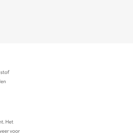
istof
len
t. Het
 weer voor