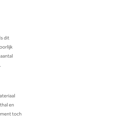
s dit
oorlijk
 aantal
.
ateriaal
thal en
oment toch