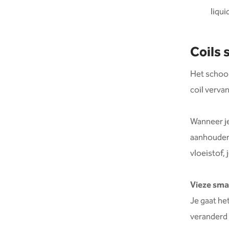
liqu
Coils
Het schoon
coil vervan
Wanneer je
aanhouden d
vloeistof, 
Vieze sma
Je gaat he
veranderd 