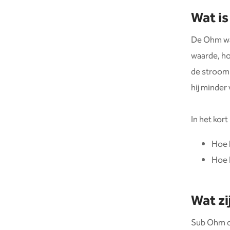
Wat is
De Ohm waa
waarde, ho
de stroom 
hij minder
In het kort
Hoe 
Hoe 
Wat zi
Sub Ohm co