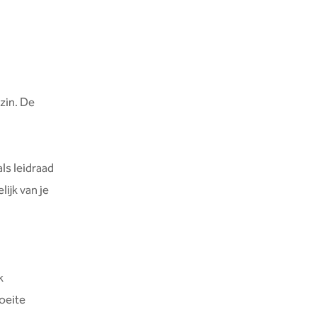
zin. De
ls leidraad
lijk van je
k
moeite