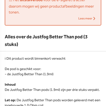
⚠️ Het
uitstalverbod
voor de e-sigaret is actief
daarom mogen wij geen productafbeeldingen meer
tonen.
Lees meer
Alles over de Justfog Better Than pod (3
stuks)
ℹ️ Dit product wordt binnenkort verwacht
De pod is geschikt voor:
- de Justfog Better Than (1.9ml)
Inhoud
De Justfog Better Than pods (1.9ml) zijn per drie stuks verpakt.
Let op:
De Justfog Better Than pods worden geleverd met een
ingebouwde 1.0 Ohm coil.