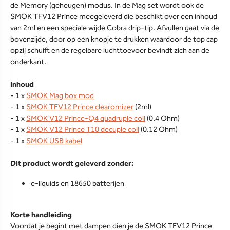
de Memory (geheugen) modus. In de Mag set wordt ook de
SMOK TFV12 Prince meegeleverd die beschikt over een inhoud
van 2ml en een speciale wijde Cobra drip-tip. Afvullen gaat via de
bovenzijde, door op een knopje te drukken waardoor de top cap
opzij schuift en de regelbare luchttoevoer bevindt zich aan de
onderkant.
Inhoud
- 1 x
SMOK Mag box mod
- 1 x
SMOK TFV12 Prince clearomizer
(2ml)
- 1 x
SMOK V12 Prince-Q4 quadruple coil
(0.4 Ohm)
- 1 x
SMOK V12 Prince T10 decuple coil
(0.12 Ohm)
- 1 x
SMOK USB kabel
Dit product wordt geleverd zonder:
e-liquids en 18650 batterijen
Korte handleiding
Voordat je begint met dampen dien je de SMOK TFV12 Prince