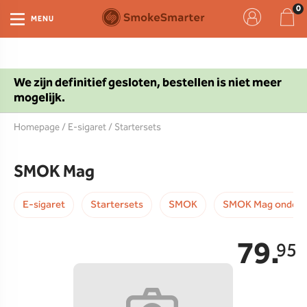
MENU
We zijn definitief gesloten, bestellen is niet meer
mogelijk.
Homepage
/
E-sigaret
/
Startersets
SMOK Mag
E-sigaret
Startersets
SMOK
SMOK Mag onderd
79.
95