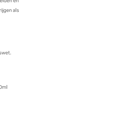
reiden en
ijgen als
swet.
10ml