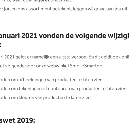
s TPD) waar de
e-sigaret
onder valt.
or jou en ons assortiment betekent, leggen wij graag aan jou uit.
januari 2021 vonden de volgende wijzi
:
ri 2021 geldt er namelijk een uitstalverbod. En dit geldt ook onl
het volgende voor onze webwinkel SmokeSmarter:
oden om afbeeldingen van producten te laten zien️
oden om tekeningen of contouren van producten te laten zien️
oden om kleuren van producten te laten zien
swet 2019: