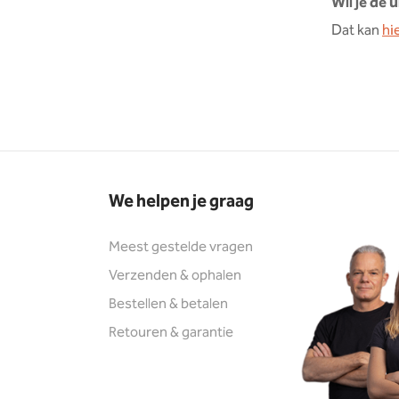
Wil je de
Dat kan
hi
We helpen je graag
Meest gestelde vragen
Verzenden & ophalen
Bestellen & betalen
Retouren & garantie