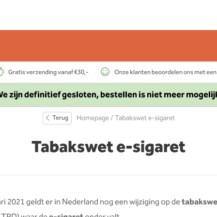
Gratis verzending vanaf €30,-
Onze klanten beoordelen ons met een
e zijn definitief gesloten, bestellen is niet meer mogelij
Terug
Homepage
/ Tabakswet e-sigaret
Tabakswet e-sigaret
ari 2021 geldt er in Nederland nog een wijziging op de
tabakswe