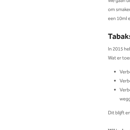
We gaan ui
om smaken 
een 10ml e
Tabak
In 2015 he
Wat er toe
Verb
Verb
Verb
wegg
Dit blijft 