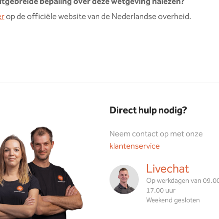
 uitgebreide bepaling over deze wetgeving nalezen?
er
op de officiële website van de Nederlandse overheid.
Direct hulp nodig?
Neem contact op met onze
klantenservice
Livechat
Op werkdagen van 09.00
17.00 uur
Weekend gesloten