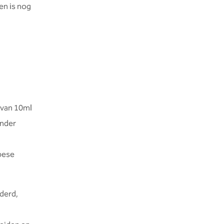
en is nog
 van 10ml
onder
opese
nderd,