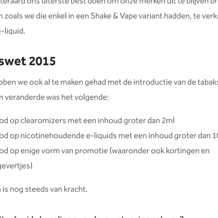
teraard ons uiterste best doen om onze merken uit te blijven b
zoals we die enkel in een Shake & Vape variant hadden, te verkr
-liquid.
swet 2015
bben we ook al te maken gehad met de introductie van de tabak
n veranderde was het volgende:
od op clearomizers met een inhoud groter dan 2ml
od op nicotinehoudende e-liquids met een inhoud groter dan 
od op enige vorm van promotie (waaronder ook kortingen en
evertjes)
en is nog steeds van kracht.