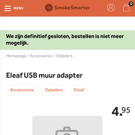
MENU
We zijn definitief gesloten, bestellen is niet meer
mogelijk.
Homepage
/
Accessoires
/
Opladers
Eleaf USB muur adapter
Accessoires
Opladers
Eleaf
4.
95