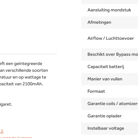
Aansluiting mondstuk
Afmetingen
Airflow / Luchttoevoer
Beschikt over Bypass m
eft een geïntegreerde
Capaciteit batterij
an verschillende soorten
eratuur en op wattage te
Manier van vullen
apaciteit van 2100mAh.
Formaat
Garantie coils / atomizer
igaret.
Garantie oplader
Instelbaar voltage
.5