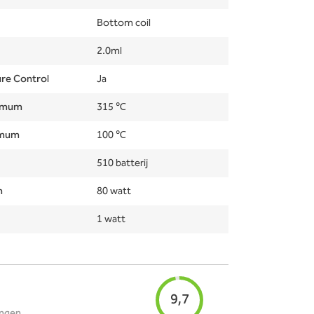
Bottom coil
2.0ml
re Control
Ja
ximum
315 ℃
imum
100 ℃
510 batterij
m
80 watt
1 watt
9,7
ingen