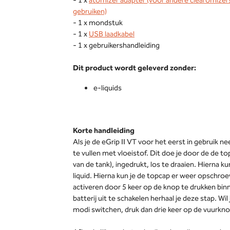
- 1 x
atomizer adapter (voor andere clearomizer
gebruiken)
- 1 x mondstuk
- 1 x
USB laadkabel
- 1 x gebruikershandleiding
Dit product wordt geleverd zonder:
e-liquids
Korte handleiding
Als je de eGrip II VT voor het eerst in gebruik ne
te vullen met vloeistof. Dit doe je door de de 
van de tank), ingedrukt, los te draaien. Hierna ku
liquid. Hierna kun je de topcap er weer opschroev
activeren door 5 keer op de knop te drukken bi
batterij uit te schakelen herhaal je deze stap. Wil
modi switchen, druk dan drie keer op de vuurkno