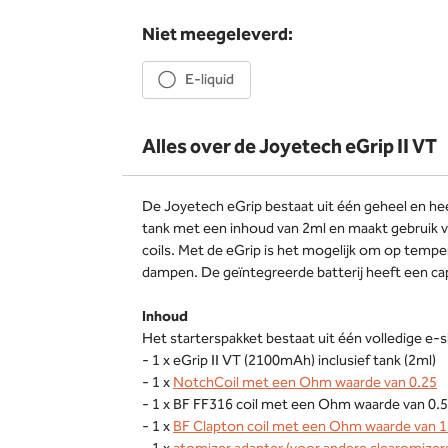
Niet meegeleverd:
E-liquid
Alles over de Joyetech eGrip II VT
De Joyetech eGrip bestaat uit één geheel en he
tank met een inhoud van 2ml en maakt gebruik v
coils. Met de eGrip is het mogelijk om op temp
dampen. De geïntegreerde batterij heeft een c
Inhoud
Het starterspakket bestaat uit één volledige e-s
- 1 x eGrip II VT (2100mAh) inclusief tank (2ml)
- 1 x
NotchCoil met een Ohm waarde van 0.25
- 1 x BF FF316 coil met een Ohm waarde van 0.5
- 1 x
BF Clapton coil met een Ohm waarde van 1