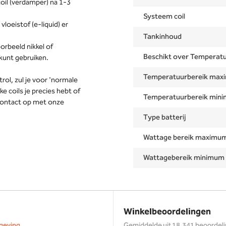
coil (verdamper) na 1-3
Systeem coil
vloeistof (e-liquid) er
Tankinhoud
orbeeld nikkel of
Beschikt over Temperatu
 kunt gebruiken.
Temperatuurbereik ma
ol, zul je voor 'normale
e coils je precies hebt of
Temperatuurbereik min
contact op met onze
Type batterij
Wattage bereik maximu
Wattagebereik minimum
Winkelbeoordelingen
geving
Gemiddelde uit 18.341 beoordel