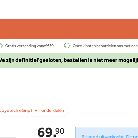
Gratis verzending vanaf €30,-
Onze klanten beoordelen ons met een
e zijn definitief gesloten, bestellen is niet meer mogelij
Joyetech eGrip II VT onderdelen
69.
90
Blijvend uitverkocht. Dit 