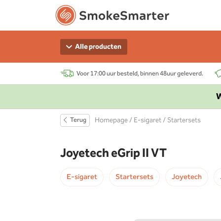
Alle producten
Voor 17:00 uur besteld, binnen 48uur geleverd.
W
Terug
Homepage
/
E-sigaret
/
Startersets
Joyetech eGrip II VT
E-sigaret
Startersets
Joyetech