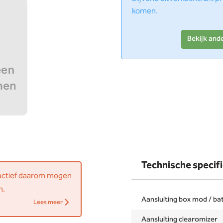
komen.
Bekijk and
Technische specifi
 actief daarom mogen
n.
Aansluiting box mod / bat
Lees meer
Aansluiting clearomizer