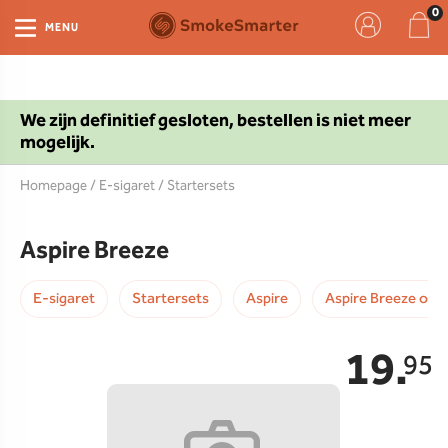
MENU
We zijn definitief gesloten, bestellen is niet meer
mogelijk.
Homepage
/
E-sigaret
/
Startersets
Aspire Breeze
E-sigaret
Startersets
Aspire
Aspire Breeze ond
19.
95