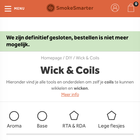
MENU
We zijn definitief gesloten, bestellen is niet meer
mogelijk.
Homepage
/
DIY
/ Wick & Coils
Wick & Coils
Hieronder vind je alle tools en onderdelen om zelf je
coils
te kunnen
wikkelen en
wicken
.
Meer info
Aroma
Base
RTA & RDA
Lege flesjes