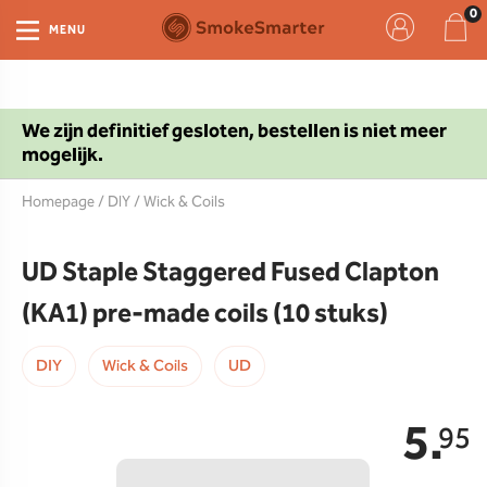
MENU
We zijn definitief gesloten, bestellen is niet meer
mogelijk.
Homepage
/
DIY
/
Wick & Coils
UD Staple Staggered Fused Clapton
(KA1) pre-made coils (10 stuks)
DIY
Wick & Coils
UD
5.
95