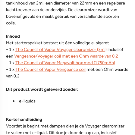
tankinhoud van 2ml, een diameter van 22mm en een regelbare
luchttoevoer aan de onderzijde. De clearomizer wordt van
bovenaf gevuld en maakt gebruik van verschillende soorten
coils.
Inhoud
Het starterspakket bestaat uit één volledige e-sigaret.
- 1 x
The Council of Vapor Voyager clearomizer (2ml)
inclusief
een
Vengeance/Voyager coil met een Ohm waarde van 0.2
- 1 x
The Council of Vapor Megavolt box mod (1750mAh)
- 1 x
The Council of Vapor Vengeance coil
met een Ohm waarde
van 0.2
Dit product wordt geleverd zonder:
e-liquids
Korte handleiding
Voordat je begint met dampen dien je de Voyager clearomizer
te vullen met e-liquid. Dit doe je door de top cap, inclusief