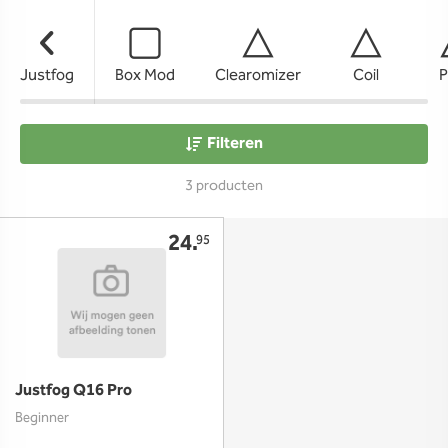
Justfog
Box Mod
Clearomizer
Coil
P
Filteren
3 producten
24.
95
Justfog Q16 Pro
Beginner