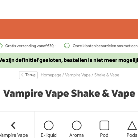
Gratis verzending vanaf €30,-
Onze klanten beoordelen ons met een
e zijn definitief gesloten, bestellen is niet meer mogelij
Terug
Homepage
/
Vampire Vape
/ Shake & Vape
Vampire Vape Shake & Vape
Vampire Vape
E-liquid
Aroma
Pod
Pods