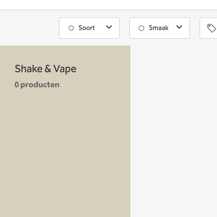
Soort
Smaak
Shake & Vape
0 producten