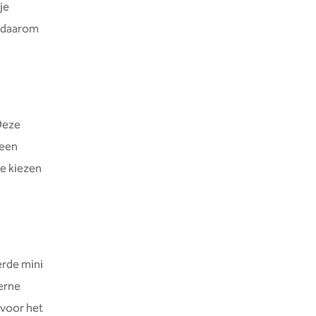
je
m daarom
 Deze
 een
te kiezen
erde mini
terne
 voor het