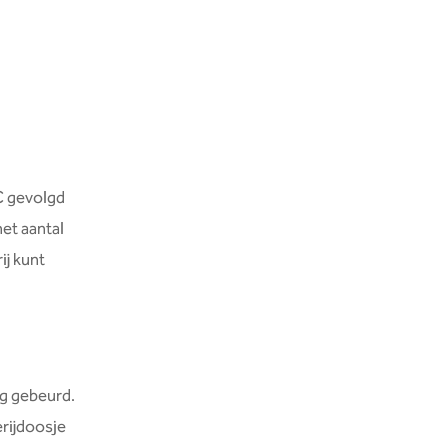
TC gevolgd
het aantal
ij kunt
ig gebeurd.
erijdoosje