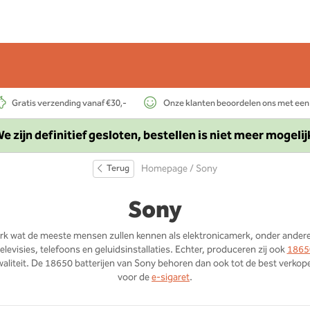
Gratis verzending vanaf €30,-
Onze klanten beoordelen ons met een
e zijn definitief gesloten, bestellen is niet meer mogelij
Terug
Homepage
/ Sony
Sony
rk wat de meeste mensen zullen kennen als elektronicamerk, onder ander
elevisies, telefoons en geluidsinstallaties. Echter, produceren zij ook
18650
aliteit. De 18650 batterijen van Sony behoren dan ook tot de best verkop
voor de
e-sigaret
.