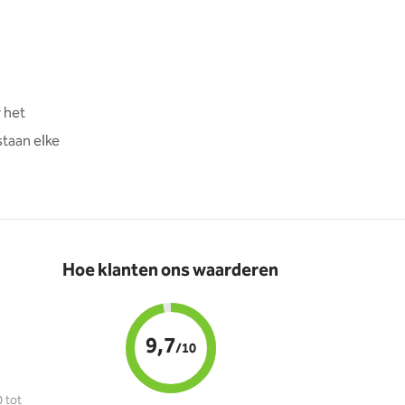
r het
staan elke
Hoe klanten ons waarderen
9,7
/10
 tot