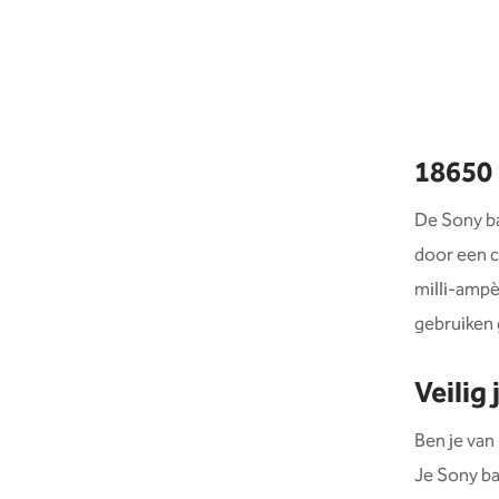
18650 
De Sony ba
door een c
milli-ampè
gebruiken 
Veilig
Ben je van
Je Sony ba