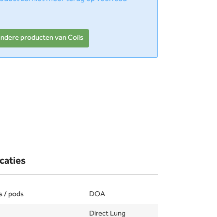
andere producten van Coils
caties
s / pods
DOA
Direct Lung