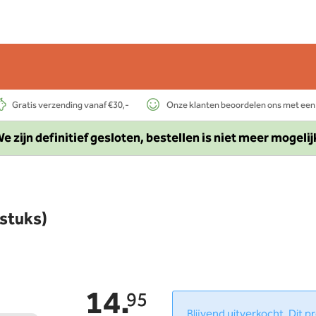
Gratis verzending vanaf €30,-
Onze klanten beoordelen ons met een
e zijn definitief gesloten, bestellen is niet meer mogelij
 stuks)
14.
95
Blijvend uitverkocht. Dit 