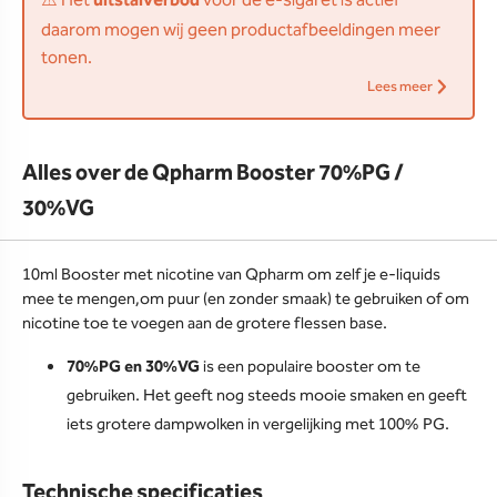
⚠️ Het
uitstalverbod
voor de e-sigaret is actief
daarom mogen wij geen productafbeeldingen meer
tonen.
Lees meer
Alles over de Qpharm Booster 70%PG /
30%VG
10ml Booster met nicotine van Qpharm om zelf je e-liquids
mee te mengen,om puur (en zonder smaak) te gebruiken of om
nicotine toe te voegen aan de grotere flessen base.
70%PG en 30%VG
is een populaire booster om te
gebruiken. Het geeft nog steeds mooie smaken en geeft
iets grotere dampwolken in vergelijking met 100% PG.
Technische specificaties