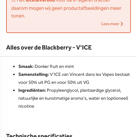
⚠️ Het
uitstalverbod
voor de e-sigaret is actief
daarom mogen wij geen productafbeeldingen meer
tonen.
Lees meer
Alles over de Blackberry - V'ICE
Smaak:
Donker fruit en mint
Samenstelling:
V'ICE van Vincent dans les Vapes bestaat
voor 50% uit PG en voor 50% uit VG
Ingrediënten:
Propyleenglycol, plantaardige glycerol,
natuurlijke en kunstmatige aroma's, water en (optioneel)
nicotine
Technische specificaties