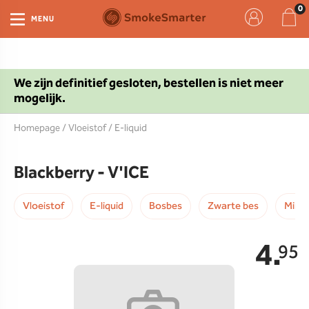
MENU
We zijn definitief gesloten, bestellen is niet meer
mogelijk.
Homepage
/
Vloeistof
/
E-liquid
Blackberry - V'ICE
Vloeistof
E-liquid
Bosbes
Zwarte bes
Mint
4.
95