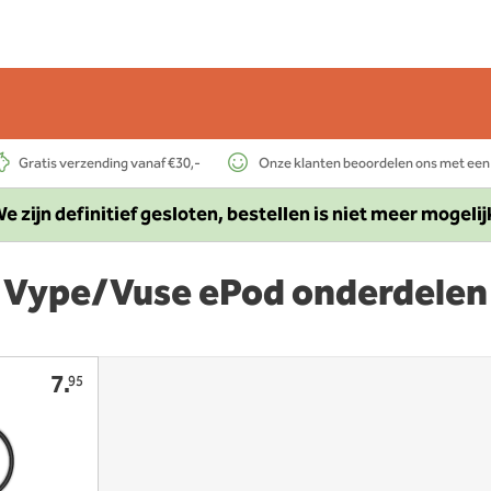
Gratis verzending vanaf €30,-
Onze klanten beoordelen ons met een
e zijn definitief gesloten, bestellen is niet meer mogelij
Vype/Vuse ePod onderdelen
7.
95