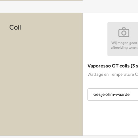
Coil
Vaporesso GT coils (3 
Wattage en Temperature C
Kies je ohm-waarde