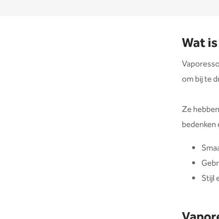
Wat is
Vaporesso
om bij te 
Ze hebben 
bedenken 
Smaa
Gebr
Stij
Vapor