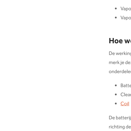
Vapo
Vapo
Hoe we
De werking 
merk je dez
onderdele
Batte
Clea
Coil
De batteri
richting d