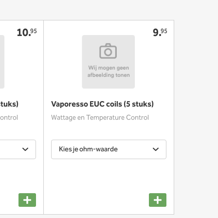
10.
9.
95
95
stuks)
Vaporesso EUC coils (5 stuks)
ontrol
Wattage en Temperature Control
Kies je ohm-waarde