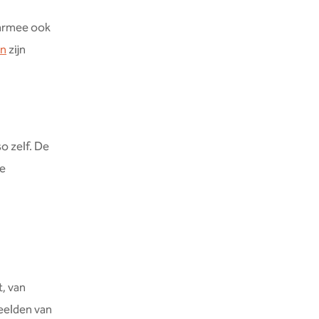
daarmee ook
en
zijn
o zelf. De
de
, van
beelden van