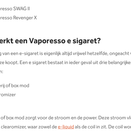
resso SWAG II
resso Revenger X
rkt een Vaporesso e sigaret?
van een e-sigaret is eigenlijk altijd vrijwel hetzelfde, ongeacht
e koopt. Een e sigaret bestaat in ieder geval uit drie belangrijke
n:
rij of box mod
romizer
j of box mod zorgt voor de stroom en de power. Deze stroom vl
e clearomizer, waar zowel de
e-liquid
als de coil in zit. De coil w