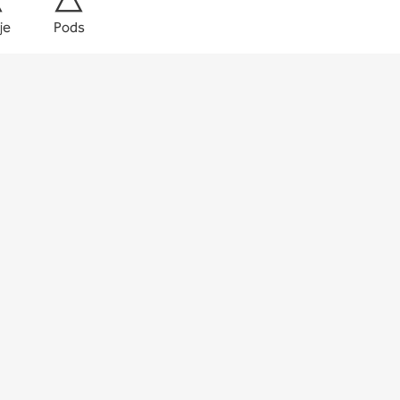
je
Pods