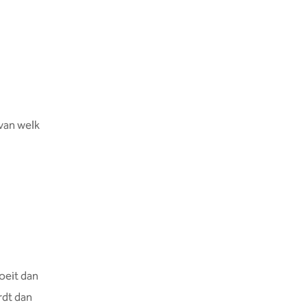
 van welk
oeit dan
ordt dan