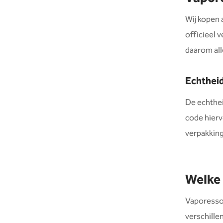
Wij kopen 
officieel 
daarom all
Echtheid
De echthei
code hierv
verpakking
Welke 
Vaporesso 
verschille