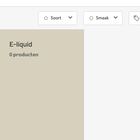
Soort
Smaak
E-liquid
0 producten