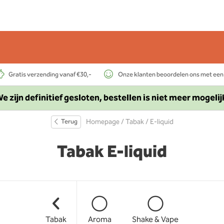
Gratis verzending vanaf €30,-
Onze klanten beoordelen ons met een
e zijn definitief gesloten, bestellen is niet meer mogelij
Terug
Homepage
/
Tabak
/ E-liquid
Tabak E-liquid
Tabak
Aroma
Shake & Vape