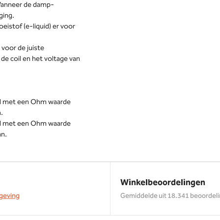
. Wanneer de damp-
ging.
oeistof (e-liquid) er voor
 voor de juiste
e coil en het voltage van
coil met een Ohm waarde
.
coil met een Ohm waarde
an.
Winkelbeoordelingen
geving
Gemiddelde uit 18.341 beoordel