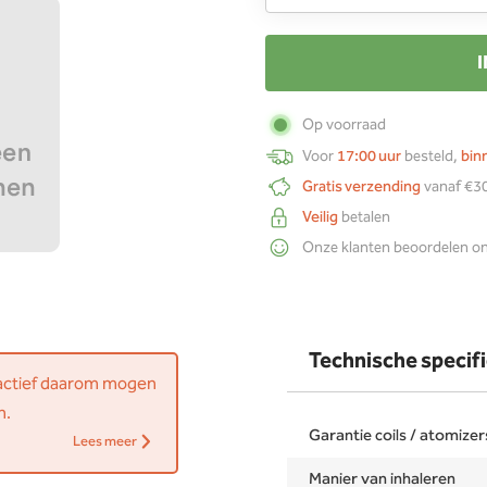
Op voorraad
Voor
17:00 uur
besteld,
bin
Gratis verzending
vanaf €30
Veilig
betalen
Onze klanten beoordelen o
Technische specifi
 actief daarom mogen
n.
Garantie coils / atomizer
Lees meer
Manier van inhaleren