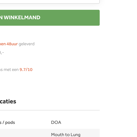
IN WINKELMAND
nen 48uur
geleverd
,-
ns met een
9.7/10
caties
s / pods
DOA
Mouth to Lung