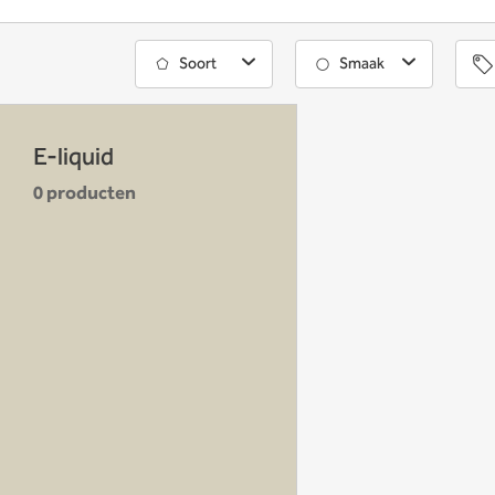
Soort
Smaak
E-liquid
0 producten