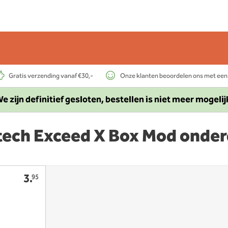
Gratis verzending vanaf €30,-
Onze klanten beoordelen ons met een
e zijn definitief gesloten, bestellen is niet meer mogelij
tech Exceed X Box Mod onder
3.
95