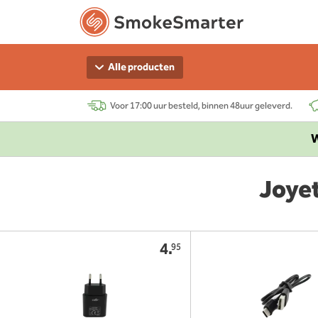
Alle producten
Voor 17:00 uur besteld, binnen 48uur geleverd.
W
Joye
4.
95