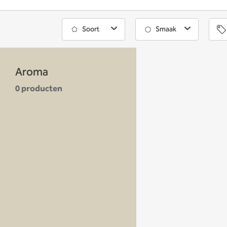
Soort
Smaak
Aroma
0 producten