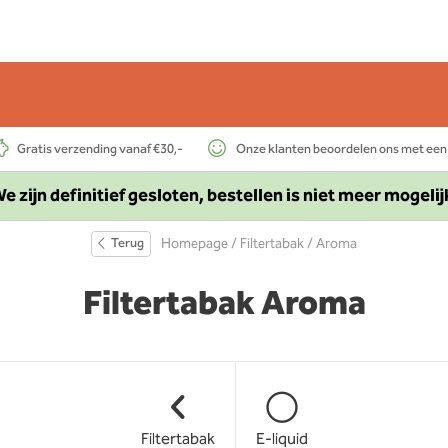
Gratis verzending vanaf €30,-
Onze klanten beoordelen ons met een
e zijn definitief gesloten, bestellen is niet meer mogelij
Terug
Homepage
/
Filtertabak
/ Aroma
Filtertabak Aroma
Filtertabak
E-liquid