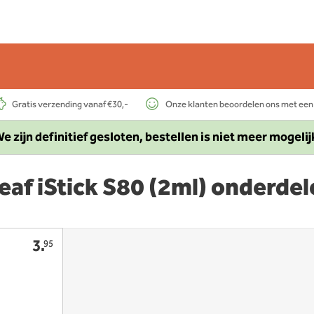
Gratis verzending vanaf €30,-
Onze klanten beoordelen ons met een
e zijn definitief gesloten, bestellen is niet meer mogelij
eaf iStick S80 (2ml) onderde
3.
95