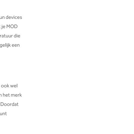
un devices
et je MOD
ratuur die
gelijk een
e ook wel
n het merk
. Doordat
kunt