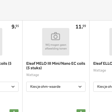
9.
11.
95
99
coils (5
Eleaf MELO III Mini/Nano EC coils
Eleaf ELLO
(5 stuks)
Wattage
Wattage
Kies je ohm-waarde
Kies je 