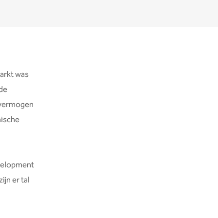
arkt was
de
 vermogen
nische
evelopment
jn er tal