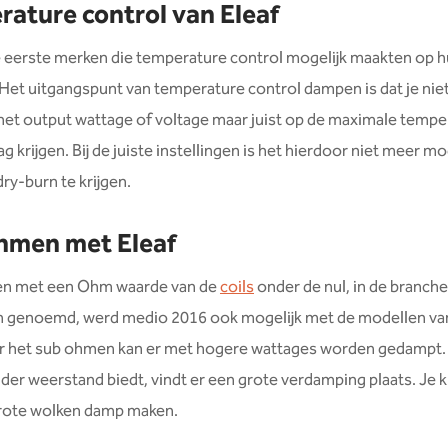
ature control van Eleaf
 eerste merken die temperature control mogelijk maakten op h
 Het uitgangspunt van temperature control dampen is dat je ni
 het output wattage of voltage maar juist op de maximale tempe
g krijgen. Bij de juiste instellingen is het hierdoor niet meer mo
dry-burn te krijgen.
hmen met Eleaf
n met een Ohm waarde van de
coils
onder de nul, in de branch
 genoemd, werd medio 2016 ook mogelijk met de modellen va
or het sub ohmen kan er met hogere wattages worden gedampt
nder weerstand biedt, vindt er een grote verdamping plaats. Je 
rote wolken damp maken.