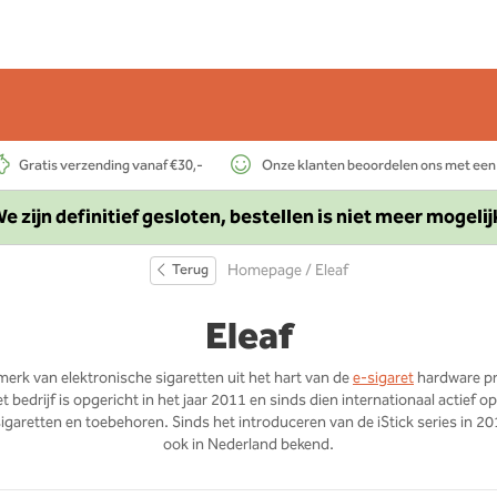
Gratis verzending vanaf €30,-
Onze klanten beoordelen ons met een
e zijn definitief gesloten, bestellen is niet meer mogelij
Terug
Homepage
/ Eleaf
Eleaf
merk van elektronische sigaretten uit het hart van de
e-sigaret
hardware pr
 bedrijf is opgericht in het jaar 2011 en sinds dien internationaal actief o
igaretten en toebehoren. Sinds het introduceren van de iStick series in 201
ook in Nederland bekend.