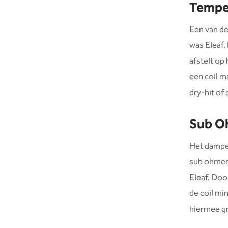
Temper
Een van de
was Eleaf.
afstelt op
een coil ma
dry-hit of 
Sub O
Het dampe
sub ohmen
Eleaf. Do
de coil mi
hiermee g