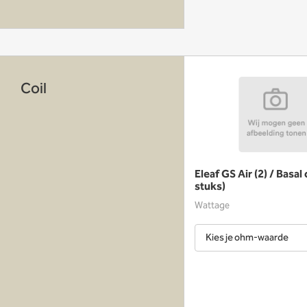
Coil
Eleaf GS Air (2) / Basal 
stuks)
Wattage
Kies je ohm-waarde