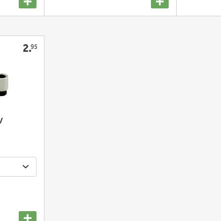
2.
95
/