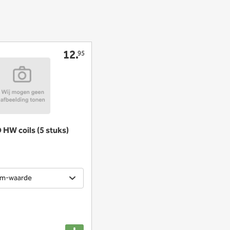
12.
95
 HW coils (5 stuks)
ohm-waarde