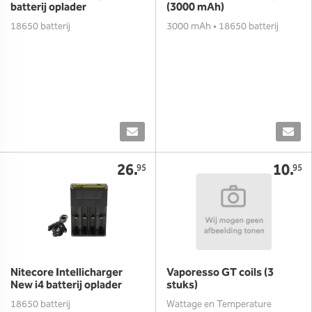
batterij oplader
(3000 mAh)
18650 batterij
3000 mAh • 18650 batterij
26.
10.
95
95
Nitecore Intellicharger
Vaporesso GT coils (3
New i4 batterij oplader
stuks)
18650 batterij
Wattage en Temperature