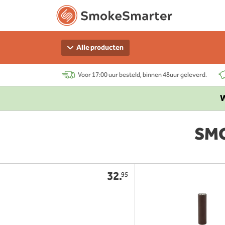
Alle producten
Voor 17:00 uur besteld, binnen 48uur geleverd.
W
SMO
32.
95