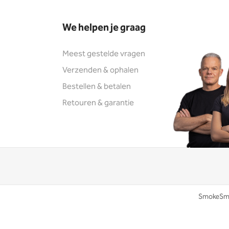
We helpen je graag
Meest gestelde vragen
Verzenden & ophalen
Bestellen & betalen
Retouren & garantie
SmokeSma