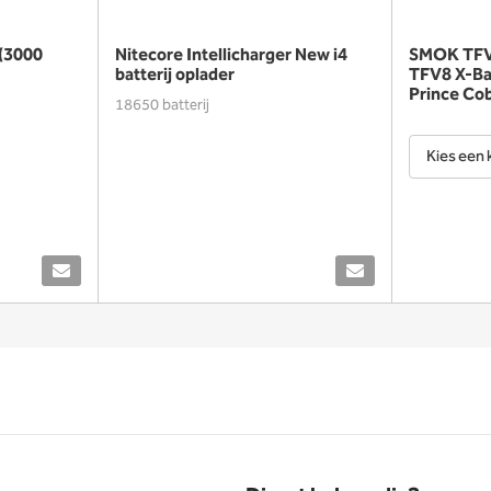
 (3000
Nitecore Intellicharger New i4
SMOK TFV8
batterij oplader
TFV8 X-B
Prince Cob
18650 batterij
Kies een 