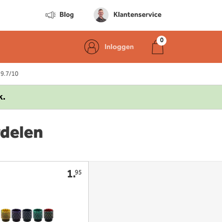
Blog
Klantenservice
Inloggen
 9.7/10
k.
rdelen
1.
95