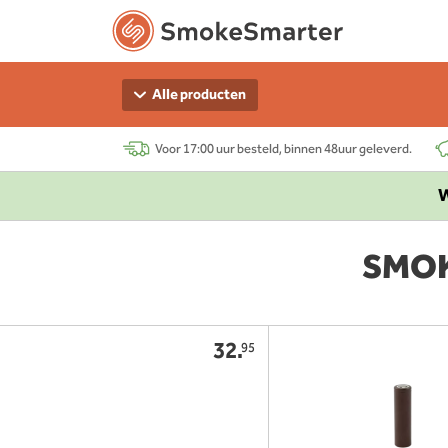
Alle producten
Voor 17:00 uur besteld, binnen 48uur geleverd.
W
SMOK 
32.
95