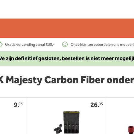
Gratis verzending vanaf €30,-
Onze klanten beoordelen ons met een
e zijn definitief gesloten, bestellen is niet meer mogelij
Majesty Carbon Fiber onde
9.
26.
95
95