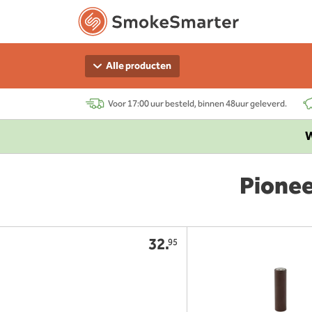
Alle producten
Voor 17:00 uur besteld, binnen 48uur geleverd.
W
Pionee
32.
95