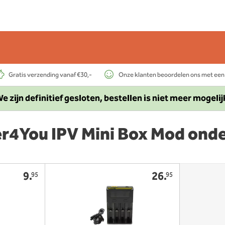
Gratis verzending vanaf €30,-
Onze klanten beoordelen ons met een
e zijn definitief gesloten, bestellen is niet meer mogelij
r4You IPV Mini Box Mod ond
9.
26.
95
95