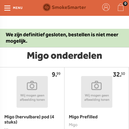
MENU
We zijn definitief gesloten, bestellen is niet meer
mogelijk.
Migo onderdelen
9.
32.
99
50
Migo (hervulbare) pod (4
Migo Prefilled
stuks)
Migo