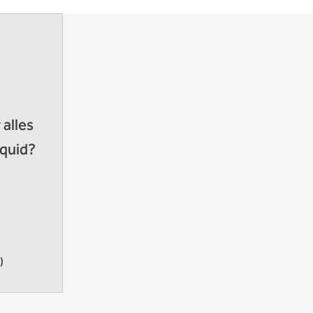
alles
iquid?
)