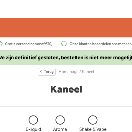
Gratis verzending vanaf €30,-
Onze klanten beoordelen ons met een
e zijn definitief gesloten, bestellen is niet meer mogelij
Terug
Homepage
/ Kaneel
Kaneel
E-liquid
Aroma
Shake & Vape