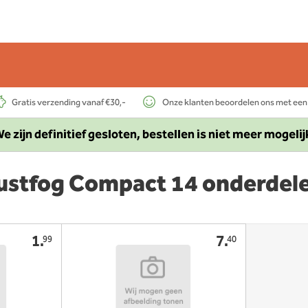
Gratis verzending vanaf €30,-
Onze klanten beoordelen ons met een
e zijn definitief gesloten, bestellen is niet meer mogelij
ustfog Compact 14 onderdel
1.
7.
99
40