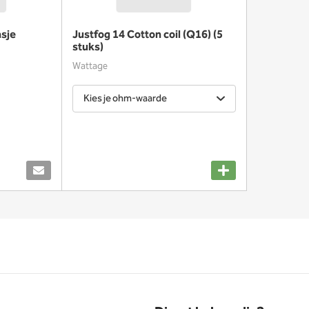
asje
Justfog 14 Cotton coil (Q16) (5
stuks)
Wattage
Kies je ohm-waarde