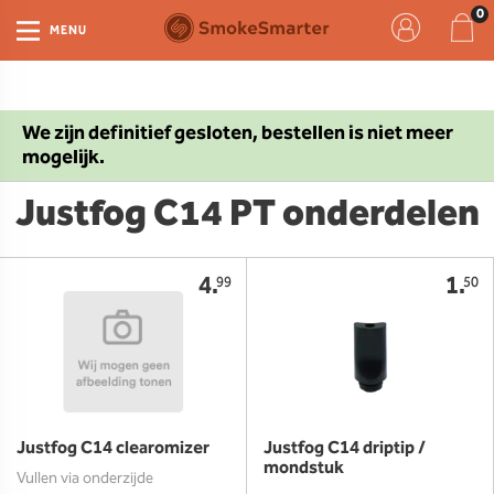
MENU
We zijn definitief gesloten, bestellen is niet meer
mogelijk.
Justfog C14 PT onderdelen
4.
1.
99
50
Justfog C14 clearomizer
Justfog C14 driptip /
mondstuk
Vullen via onderzijde