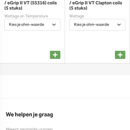
/ eGrip II VT (SS316) coils
/ eGrip II VT Clapton coils
(5 stuks)
(5 stuks)
Wattage en Temperature
Wattage
Control
Kies je ohm-waarde
Kies je ohm-waarde
We helpen je graag
Meest gestelde vragen