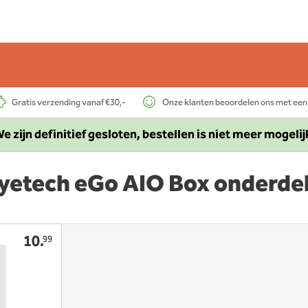
Gratis verzending vanaf €30,-
Onze klanten beoordelen ons met een
e zijn definitief gesloten, bestellen is niet meer mogelij
yetech eGo AIO Box onderde
10.
99