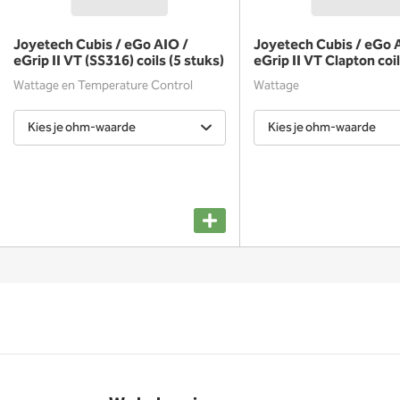
Joyetech Cubis / eGo AIO /
Joyetech Cubis / eGo 
eGrip II VT (SS316) coils (5 stuks)
eGrip II VT Clapton coil
Wattage en Temperature Control
Wattage
Kies je ohm-waarde
Kies je ohm-waarde