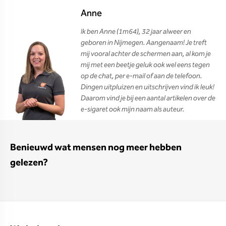
Anne
Ik ben Anne (1m64), 32 jaar alweer en
geboren in Nijmegen. Aangenaam! Je treft
mij vooral achter de schermen aan, al kom je
mij met een beetje geluk ook wel eens tegen
op de chat, per e-mail of aan de telefoon.
Dingen uitpluizen en uitschrijven vind ik leuk!
Daarom vind je bij een aantal artikelen over de
e-sigaret ook mijn naam als auteur.
Benieuwd wat mensen nog meer hebben
gelezen?